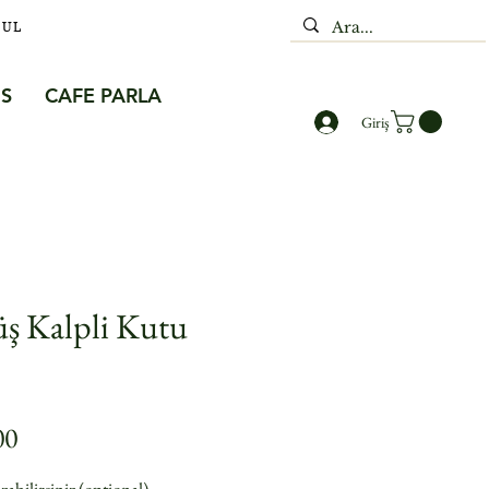
BUL
S
CAFE PARLA
Giriş
ş Kalpli Kutu
Price
00