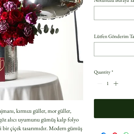
Notunuzu Buraya Yaza
Lütfen Gönderim Tari
Quantity
*
anı, kırmızı güller, mor güller,
in göz alıcı uyumunu gümüş kalp folyo
li bir çiçek tasarımıdır. Modern gümüş