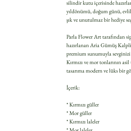
silindir kutu içerisinde hazırl
yıldönümü, doğum günü, evlili
şık ve unutulmaz bir hediye se
Parla Flower Art tarafından sip
hazırlanan Aria Gümüş Kalpli 
premium sunumuyla sevginizi en
Kırmızı ve mor tonlarının asi
tasarıma modern ve lüks bir g
İçerik:
* Kırmızı güller
* Mor güller
* Kırmızı laleler
* Mor laleler