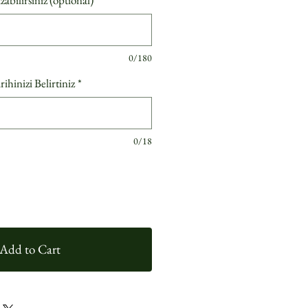
bilirsiniz (optional)
0/180
hinizi Belirtiniz
*
0/18
Add to Cart