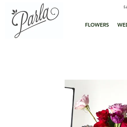
S
FLOWERS
WE