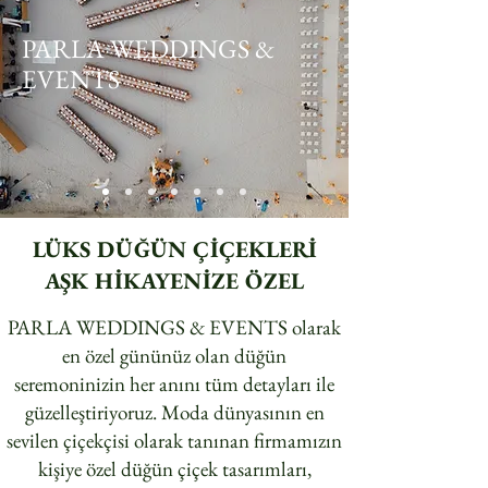
PARLA WEDDINGS &
EVENTS
LÜKS DÜĞÜN ÇİÇEKLERİ
AŞK HİKAYENİZE ÖZEL
PARLA WEDDINGS & EVENTS olarak
en özel gününüz olan düğün
seremoninizin her anını tüm detayları ile
güzelleştiriyoruz. Moda dünyasının en
sevilen çiçekçisi olarak tanınan firmamızın
kişiye özel düğün çiçek tasarımları,