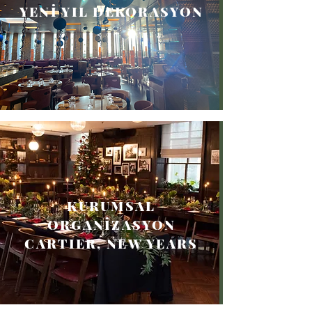
YENİ YIL DEKORASYON
KURUMSAL
ORGANİZASYON
CARTIER, NEW YEARS