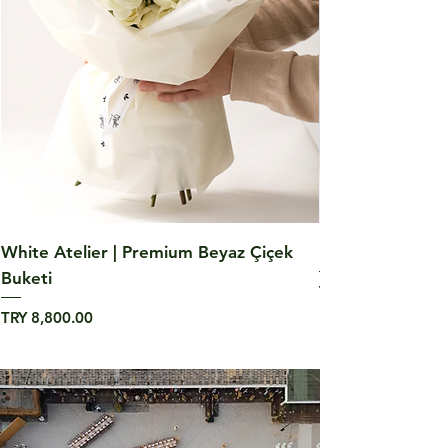
White Atelier | Premium Beyaz Çiçek
Lavender Lisian
Buketi
Price
TRY 4,840.00
Price
TRY 8,800.00