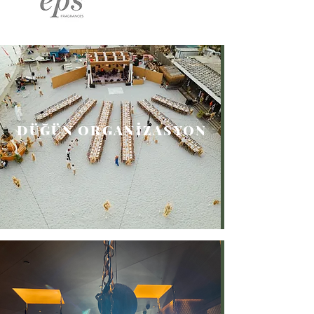
DÜĞÜN ORGANİZASYON