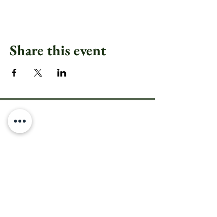
Share this event
PARLA FLOWER ART &
EVENTS
PRIVACY POLICY
DISTANCE SALES CONTRACT
ÇEREZ POLİTİKASI