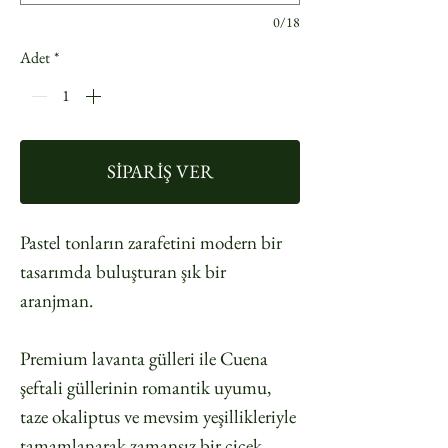
0/18
Adet
*
SİPARİŞ VER
Pastel tonların zarafetini modern bir
tasarımda buluşturan şık bir
aranjman.
Premium lavanta gülleri ile Cuena
şeftali güllerinin romantik uyumu,
taze okaliptus ve mevsim yeşillikleriyle
tamamlanarak zamansız bir çiçek