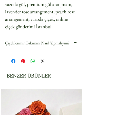
vazoda gül, premium gül aranjmanı,
lavender rose arrangement, peach rose
arrangement, vazoda çiçek, online
çiçek gönderimi İstanbul.
Çiçeklerimin Bakımını Nasıl Yapmalıyım?
PARLA FLOWER ART
teslimatınız en taze
çiçeklerle siparişe göre hazırlanır.
Çiçeklerinizin keyfini daha uzun süre
çıkarmak için şu basit adımları izleyin:
BENZER ÜRÜNLER
Buketinizi açın ve temiz, tatlı suya koyun.
Suyun kirlenmesini önlemek için su hattının
altında olabilecek tüm yaprakları çıkarın
maksimum su emilimini teşvik etmek için
sapları 45° açıyla yeniden kesin.
Sapları mümkün olan en kısa sürede su dolu
temiz bir vazoya yerleştirin.