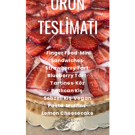
ÜRÜN
TESLİMATI
· Finger Food· Mini
Sandwiches·
Strawberry Tart·
Blueberry Tart·
Tartines· Köz
Patlıcan Kiş·
Sebzeli Kiş· Vegan
Pasta· Muffins·
Lemon Cheesecake