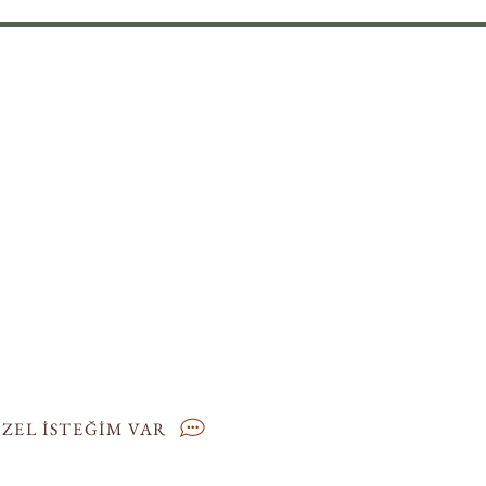
el bir isteğiniz mi var? Mümkün
an en kısa sürede yanıt vermek için
inden geleni yapacak olan Müşteri
stek Ekibimize bir mesaj gönderin.
ZEL İSTEĞİM VAR