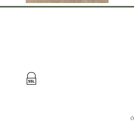
ART & EVENTS
Öz
ol
el
SSL SECURE PAYMENT
De
Ö