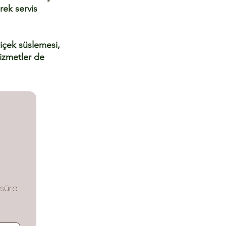
rek servis
çiçek süslemesi,
hizmetler de
 süre 