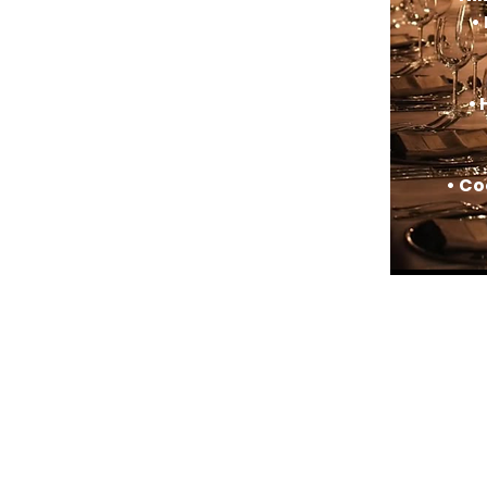
•
•
• Co