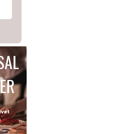
SAL
ER
avet
s