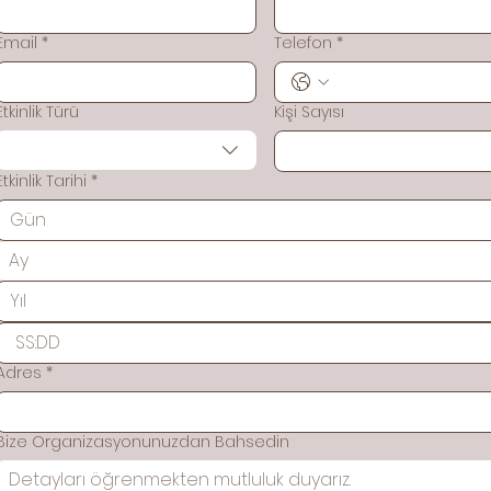
Email
*
Telefon
*
Etkinlik Türü
Kişi Sayısı
Etkinlik Tarihi
*
Ay
:
Adres
*
Bize Organizasyonunuzdan Bahsedin