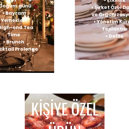
• Etkinlik
 Doğum günü
• Şirket Özel D
• Bayram
ve Organizas
Yemekleri
• Yönetim Kur
 High-end Tea
Toplantısı
Time
• Defile
• Brunch
cktail Prolonge
KİŞİYE ÖZEL