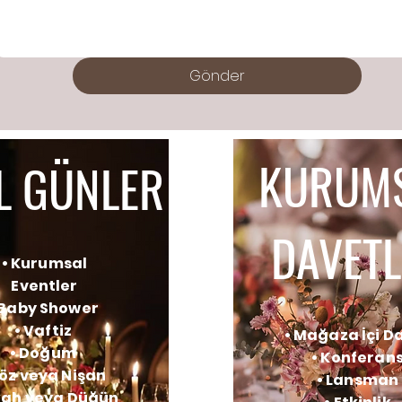
Gönder
KURUM
L GÜNLER
DAVETL
• Kurumsal
Eventler
 Baby Shower
• Vaftiz
• Mağaza İçi D
• Doğum
• Konferan
Söz veya Nişan
• Lansman
ikah veya Düğün