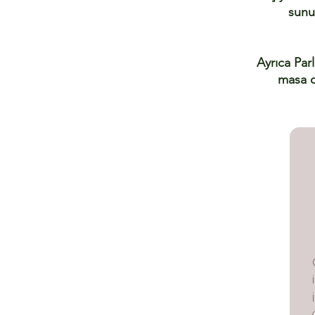
sunu
Ayrıca Par
masa d