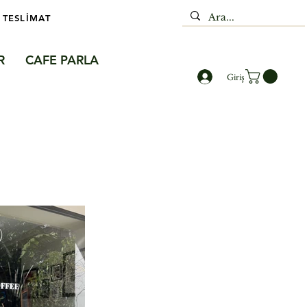
 TESLİMAT
R
CAFE PARLA
Giriş