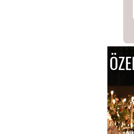
ÖZE
•
• 
• N