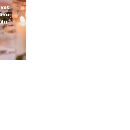
avet
yonu
ulu