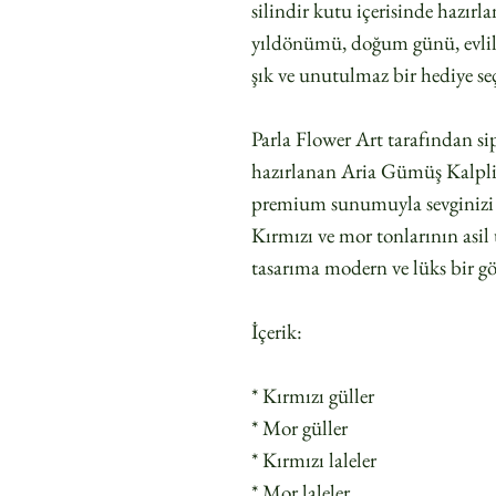
silindir kutu içerisinde hazırl
yıldönümü, doğum günü, evlili
şık ve unutulmaz bir hediye se
Parla Flower Art tarafından sip
hazırlanan Aria Gümüş Kalpli 
premium sunumuyla sevginizi en
Kırmızı ve mor tonlarının asi
tasarıma modern ve lüks bir g
İçerik:
* Kırmızı güller
* Mor güller
* Kırmızı laleler
* Mor laleler