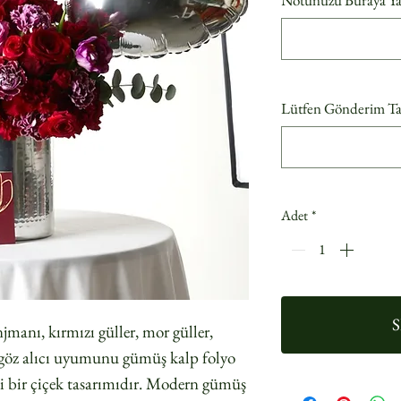
Notunuzu Buraya Yazab
Lütfen Gönderim Tari
Adet
*
S
anı, kırmızı güller, mor güller,
in göz alıcı uyumunu gümüş kalp folyo
li bir çiçek tasarımıdır. Modern gümüş