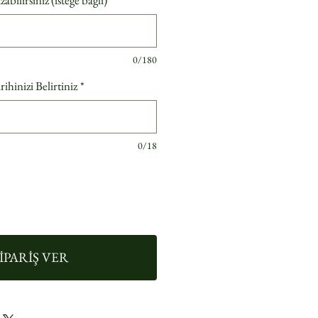
ilirsiniz (isteğe bağlı)
0/180
hinizi Belirtiniz
*
0/18
İPARİŞ VER