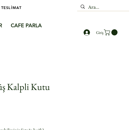
 TESLİMAT
R
CAFE PARLA
Giriş
ş Kalpli Kutu
yat