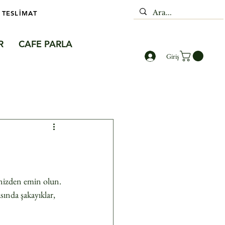
 TESLİMAT
R
CAFE PARLA
Giriş
ğinizden emin olun. 
nda şakayıklar, 