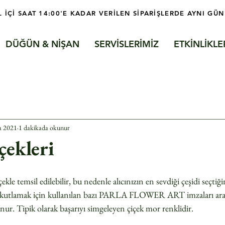
L İÇİ SAAT 14:00'E KADAR VERİLEN SİPARİŞLERDE AYNI GÜN
DÜĞÜN & NİŞAN
SERVİSLERİMİZ
ETKİNLİKLE
a 2021
1 dakikada okunur
çekleri
çekle temsil edilebilir, bu nedenle alıcınızın en sevdiği çeşidi seçti
ü kutlamak için kullanılan bazı PARLA FLOWER ART imzaları arası
nur. Tipik olarak başarıyı simgeleyen çiçek mor renklidir.