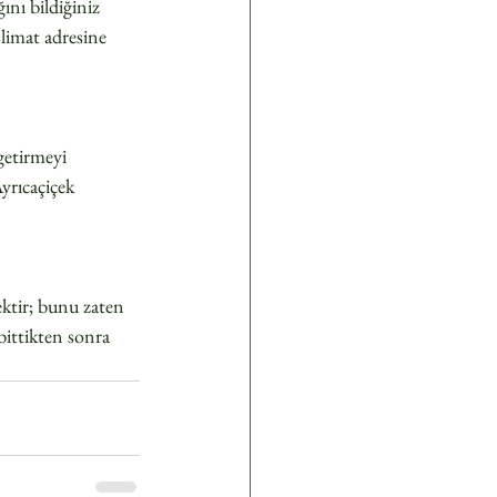
ını bildiğiniz 
limat adresine 
 getirmeyi 
yrıcaçiçek 
ektir; bunu zaten 
ittikten sonra 