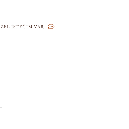
ZEL İSTEĞİM VAR
Çalışma Saatlerimiz
Hafta içi: 10:00 - 17:00
Cumartesi: 11:00 - 17:00