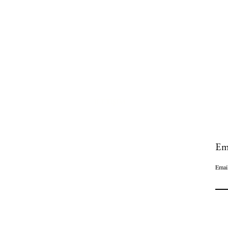
BASIN
BLOG
MESAFELİ SATIŞ SÖZLEŞMESİ
ÇEREZ POLİTİKASI
GİZLİLİK POLİTİKASI
İLETİŞİM
Em
Emai