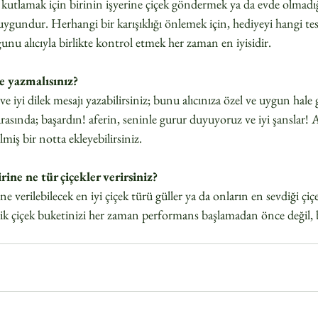
ı kutlamak için birinin işyerine çiçek göndermek ya da evde olmadığ
ygundur. Herhangi bir karışıklığı önlemek için, hediyeyi hangi tes
u alıcıyla birlikte kontrol etmek her zaman en iyisidir.
e yazmalısınız?
 ve iyi dilek mesajı yazabilirsiniz; bunu alıcınıza özel ve uygun hale
asında; başardın! aferin, seninle gurur duyuyoruz ve iyi şanslar! A
ilmiş bir notta ekleyebilirsiniz.  
rine ne tür çiçekler verirsiniz?  
ne verilebilecek en iyi çiçek türü güller ya da onların en sevdiği çiç
k çiçek buketinizi her zaman performans başlamadan önce değil, b