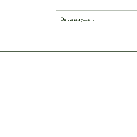
Bir yorum yazın...
Lüks Gönderim Deneyimi:
Parla Flower Art ile Aynı Gün
Teslimatın Güvencesi
PARLA FLOWER 
HAKKIMIZDA
ONLINE SİPARİŞ
KURUMSAL & EVENT
PEYZAJ & BİTKİLENDİRME