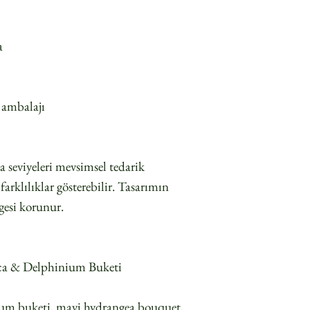
a
m ambalajı
a seviyeleri mevsimsel tedarik
rklılıklar gösterebilir. Tasarımın
gesi korunur.
ca & Delphinium Buketi
ium buketi, mavi hydrangea bouquet,