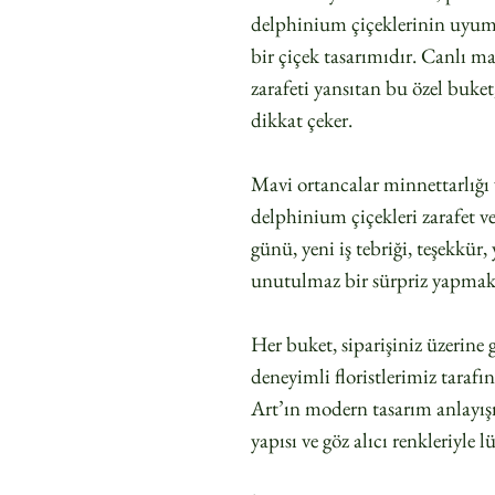
delphinium çiçeklerinin uyumu
bir çiçek tasarımıdır. Canlı ma
zarafeti yansıtan bu özel buke
dikkat çeker.
Mavi ortancalar minnettarlığı 
delphinium çiçekleri zarafet ve
günü, yeni iş tebriği, teşekkür,
unutulmaz bir sürpriz yapmak i
Her buket, siparişiniz üzerine 
deneyimli floristlerimiz tarafı
Art’ın modern tasarım anlayış
yapısı ve göz alıcı renkleriyle l