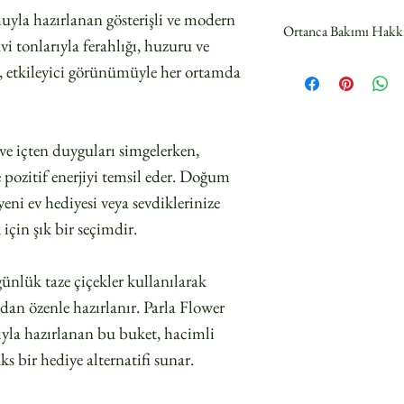
yla hazırlanan gösterişli ve modern
Ortanca Bakımı Hakk
vi tonlarıyla ferahlığı, huzuru ve
• Suyu kirletmemek içi
t, etkileyici görünümüyle her ortamda
yaprakları çıkarın.
• Maksimum su emilimin
tekrar kesin.
ve içten duyguları simgelerken,
• Sapları mümkün olan 
soğuk suyla dolu temiz 
 pozitif enerjiyi temsil eder. Doğum
• Çiçeklerin doğrudan
 yeni ev hediyesi veya sevdiklerinize
veya ısıtıcıdan uzakta
çin şık bir seçimdir.
sıcaklıklardan kaçının
• Çiçeklerin mutlu ve s
günlük taze çiçekler kullanılarak
olarak değiştirin.
• Su akışını destekleme
ndan özenle hazırlanır. Parla Flower
yapraklar da suyu emer
ıyla hazırlanan bu buket, hacimli
• Ortancalarınız solm
üks bir hediye alternatifi sunar.
başlarını hafifçe tatlı 