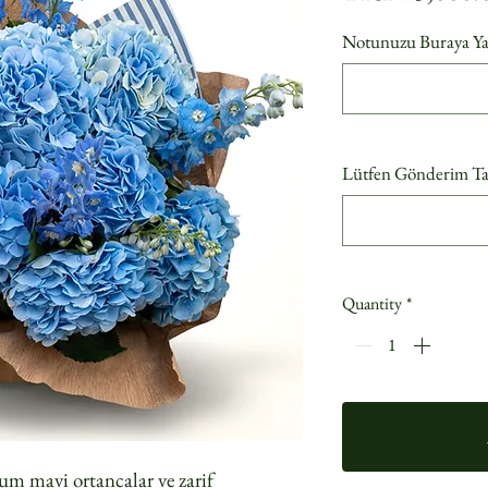
Notunuzu Buraya Yaza
Lütfen Gönderim Tari
Quantity
*
m mavi ortancalar ve zarif