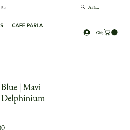
BUL
S
CAFE PARLA
Giriş
Blue | Mavi
 Delphinium
Price
00