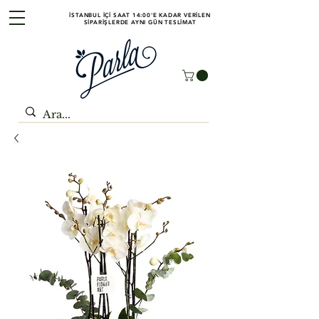
İSTANBUL İÇİ SAAT 14:00'E KADAR VERİLEN
SİPARİŞLERDE AYNI GÜN TESLİMAT