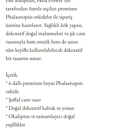
Her aranjman, Parla Flower Art
tarafından özenle seçilen premium
Phalaenopsis orkideler ile sipariş
üzerine hazırlanır. Sağlıklı kök yapısı,
dekoratif doğal malzemeleri ve şık cam
vazosuyla hem estetik hem de uzun
süre keyifle kullanılabilecek dekoratif
bir tasarım sunar.
İçerik
* 6 dallı premium beyaz Phalaenopsis
orkide
* Şeffaf cam vazo
* Doğal dekoratif kabuk ve yosun
* Okaliptus ve tamamlayıcı doğal
yeşillikler